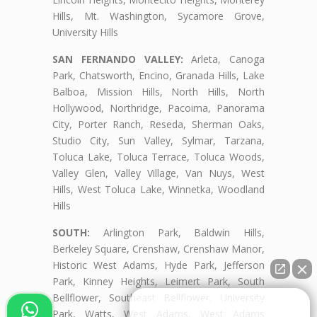
Hills, Mt. Washington, Sycamore Grove,
University Hills
SAN FERNANDO VALLEY:
Arleta, Canoga
Park, Chatsworth, Encino, Granada Hills, Lake
Balboa, Mission Hills, North Hills, North
Hollywood, Northridge, Pacoima, Panorama
City, Porter Ranch, Reseda, Sherman Oaks,
Studio City, Sun Valley, Sylmar, Tarzana,
Toluca Lake, Toluca Terrace, Toluca Woods,
Valley Glen, Valley Village, Van Nuys, West
Hills, West Toluca Lake, Winnetka, Woodland
Hills
SOUTH:
Arlington Park, Baldwin Hills,
Berkeley Square, Crenshaw, Crenshaw Manor,
Historic West Adams, Hyde Park, Jefferson
Park, Kinney Heights, Leimert Park, South
Bellflower, Southeast Bellflower, University
👋🏼¿Cómo puedo ayudarte?
Park, Watts, West Adams, West Adams